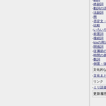
-
終副詞
-
動詞の
-
法副詞
-
態
-
否定文
-
比較
-
いろい
-
前置詞
-
接続詞
-
kinの用
-
関係詞
-
従属節
-
時間の
-
数詞
-
倒置・
文化的
-
文化ま
リンク
-
ミリ語
更新履