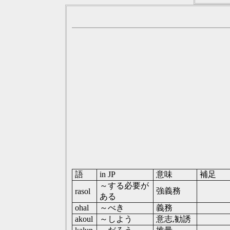
語
in JP
意味
補足
～する必要が
強義務
rasol
ある
ohal
～べき
義務
akoul
～しよう
意志,勧誘