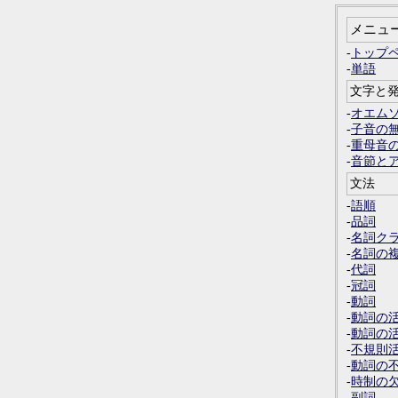
メニュ
-
トップ
-
単語
文字と
-
オエム
-
子音の
-
重母音
-
音節と
文法
-
語順
-
品詞
-
名詞ク
-
名詞の
-
代詞
-
冠詞
-
動詞
-
動詞の
-
動詞の
-
不規則
-
動詞の
-
時制の
-
副詞