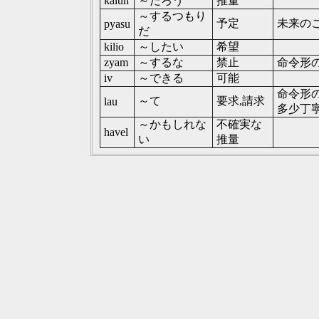
kalun
～だろう
推量
～するつもり
予定
未来の
pyasu
だ
kilio
～したい
希望
zyam
～するな
禁止
命令形
iv
～できる
可能
命令形
～て
要求,請求
lau
多少丁
～かもしれな
不確実な
havel
い
推量