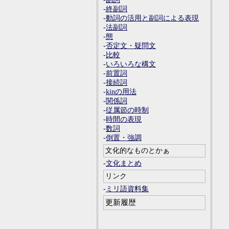
-
終副詞
-
動詞の活用と副詞による表現
-
法副詞
-
態
-
否定文・疑問文
-
比較
-
いろいろな構文
-
前置詞
-
接続詞
-
kinの用法
-
関係詞
-
従属節の時制
-
時間の表現
-
数詞
-
倒置・強調
文化的なものとかぁ
-
文化まとめ
リンク
-
ミリ語資料集
更新履歴