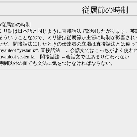
従属節の時制
○従属節の時制
ミリ語は日本語と同じように直接話法で説明したがります。英
そういうことなので、ミリ語は従属節が主節に時制が影響され
ただ、間接話法にしたときの伝達者の立場は直接話法とは違っ
myauleot "yestan iz". 直接話法 ←会話文ではこっちがよく使わ
myauleot yesten iz. 間接話法 ←会話文ではあまり使われない
時制以外の面でも文法に気をつけなければならない。