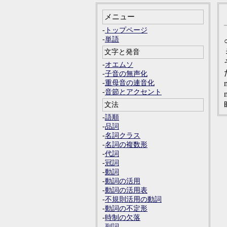
メニュー
-
トップページ
-
単語
文字と発音
-
オエムソ
-
子音の無声化
-
重母音の連音化
-
音節とアクセント
文法
-
語順
-
品詞
-
名詞クラス
-
名詞の複数形
-
代詞
-
冠詞
-
動詞
-
動詞の活用
-
動詞の活用表
-
不規則活用の動詞
-
動詞の不定形
-
時制の欠落
-
副詞