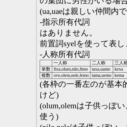
の集団に男性がいる場合
(ua,uaeは親しい仲間
-指示所有代詞
はありません。
前置詞syelを使って表
-人称所有代詞
一人称
二人称
三人
単数
fixa,olum,nilo,fimo
taxa,uamo
kexa
複数
ove,olem,nele,femo
tama,uemo
kema
(各枠の一番左のが基本
けど)
(olum,olemは子供っ
使う)