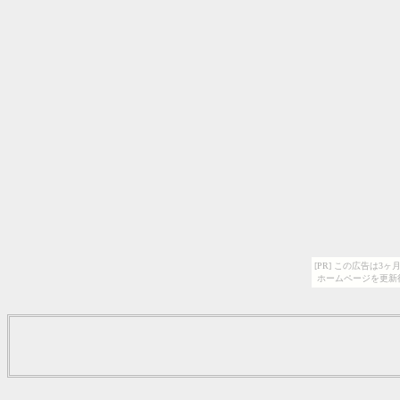
[PR] この広告は
ホームページを更新