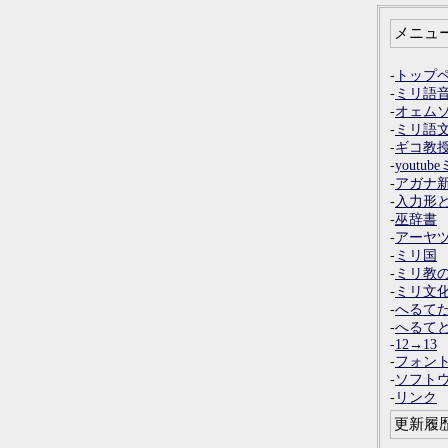
メニュ
-
トップ
-
ミリ語
-
オェム
-
ミリ語
-
ギコ教
-
yout
-
アガナ
-
入力形
-
巫辞書
-
アーヤ
-
ミリ国
-
ミリ教
-
ミリ文
-
へるて
-
へるて
-
12→13
-
フォン
-
ソフト
-
リンク
更新履