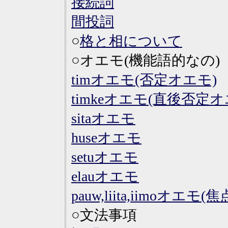
接続詞
間投詞
○
格と相について
○オエモ(機能語的なの)
timオエモ(否定オエモ)
timkeオエモ(直後否定オ
sitaオエモ
huseオエモ
setuオエモ
elauオエモ
pauw,liita,iimoオエ
○文法事項