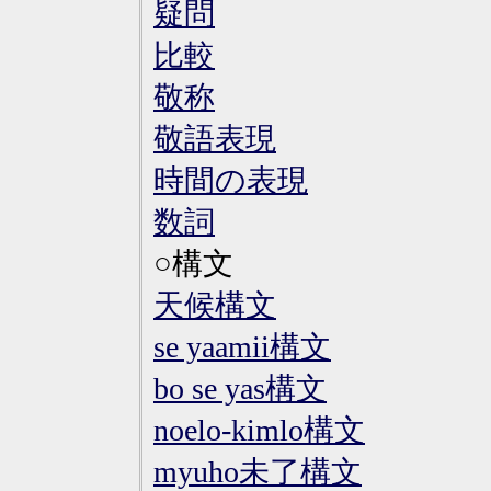
疑問
比較
敬称
敬語表現
時間の表現
数詞
○構文
天候構文
se yaamii構文
bo se yas構文
noelo-kimlo構文
myuho未了構文