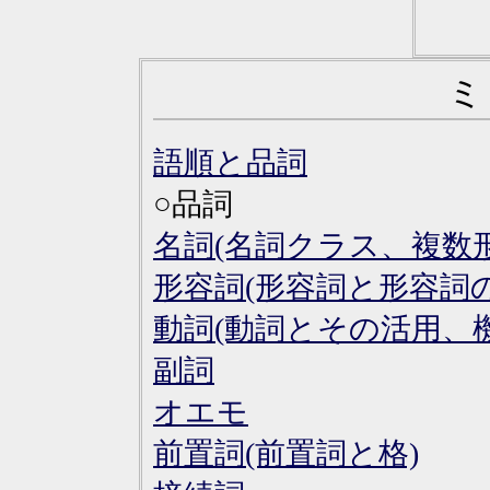
ミ
語順と品詞
○品詞
名詞(名詞クラス、複数
形容詞(形容詞と形容詞
動詞(動詞とその活用、
副詞
オエモ
前置詞(前置詞と格)