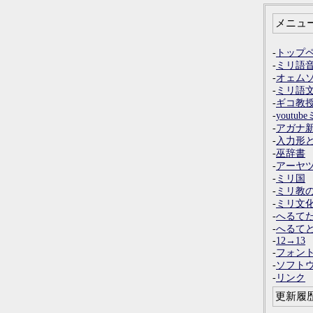
メニュ
-
トップ
-
ミリ語
-
オェム
-
ミリ語
-
ギコ教
-
yout
-
アガナ
-
入力形
-
巫辞書
-
アーヤ
-
ミリ国
-
ミリ教
-
ミリ文
-
へるて
-
へるて
-
12→13
-
フォン
-
ソフト
-
リンク
更新履