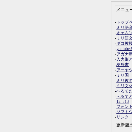
メニュ
-
トップ
-
ミリ語
-
オェム
-
ミリ語
-
ギコ教
-
yout
-
アガナ
-
入力形
-
巫辞書
-
アーヤ
-
ミリ国
-
ミリ教
-
ミリ文
-
へるて
-
へるて
-
12→13
-
フォン
-
ソフト
-
リンク
更新履