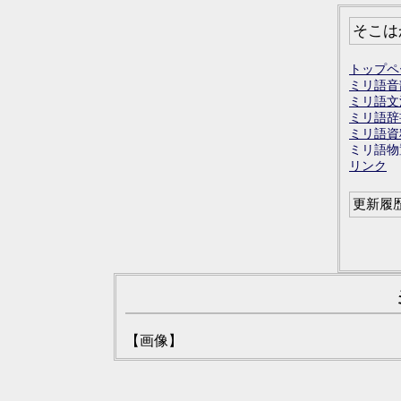
そこは
トップペ
ミリ語音
ミリ語文
ミリ語辞
ミリ語資
ミリ語物
リンク
更新履
【画像】