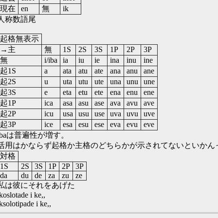
現在
en
無
ik
人称数語尾
起格無表示
→主
無
1S
2S
3S
1P
2P
3P
無
i/iba
ia
iu
ie
ina
inu
ine
起1S
a
ata
atu
ate
ana
anu
ane
起2S
u
uta
utu
ute
una
unu
une
起3S
e
eta
etu
ete
ena
enu
ene
起1P
ica
asa
asu
ase
ava
avu
ave
起2P
icu
usa
usu
use
uva
uvu
uve
起3P
ice
esa
esu
ese
eva
evu
eve
ibaは普遍性が増す。
活用はかならず起格か主格のどちらかが示されてないといかんっ
対格
1S
2S
3S
1P
2P
3P
da
du
de
za
zu
ze
私は彼にそれをあげた
koslotade i ke,,
ksolotipade i ke,,