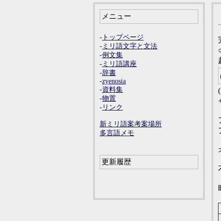
メニュー
-
トップページ
-
ミリ語文字と文法
-
例文集
-
ミリ語講座
-
辞書
-
zyenosia
-
資料集
-
物置
-
リンク
新ミリ語案考案場所
多言語メモ
更新履歴