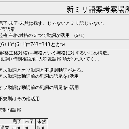
新ミリ語案考案場
完了-未了-未然は残す。じゃないとミリ語じゃない。
○言語案
起格,主格,対格の３つで動詞が活用 (6+1)
(6+1)*(6+1)=7^3=343とかw
(起格主格対格)→与格という与格に対するいじめ構造。
+動詞+時制相語尾+人称数語尾 項がつづいてく…
アス動詞とオソ動詞と不規則動詞がある。
アス動詞は動詞前の副詞の語尾をa活用
オソ動詞は動詞前の副詞の語尾をo活用
不規則はその他活用
時制相語尾
完了
未了
未然
過去
enot
ot
ikot