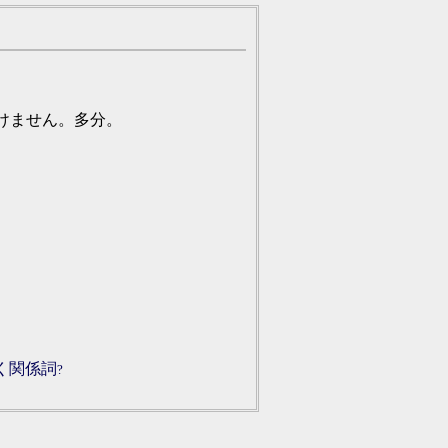
けません。多分。
く関係詞