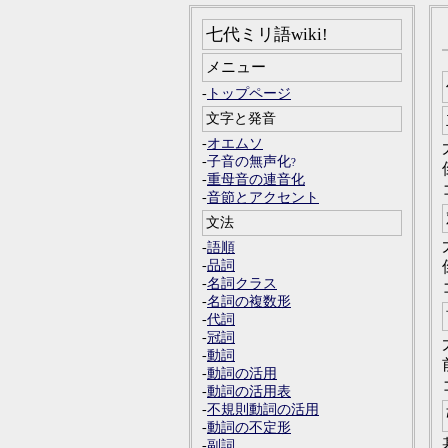
七代ミリ語wiki!
メニュー
-
トップページ
文字と発音
-
オエムソ
-
子音の無声化
-
重母音の連音化
-
音節とアクセント
文法
-
語順
-
品詞
-
名詞クラス
-
名詞の複数形
-
代詞
-
冠詞
-
動詞
-
動詞の活用
-
動詞の活用表
-
不規則動詞の活用
-
動詞の不定形
-
副詞