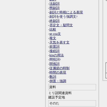
-
法副詞
-
態副詞
-
副詞と時相による表現
-
副詞を使う強調文
-
終副詞
-
否定文・疑問文
-
比較
-
se coa文
-
複文
-
天気を表す文
-
前置詞
-
接続詞
-
kinの用法
-
間投詞
-
関係詞
-
従属節の時制
-
時間の表現
-
数詞
-
倒置・強調
資料
ミリ語関連資料
建設予定地
そのた