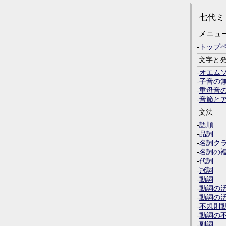
七代ミリ
メニュ
-
トップ
文字と
-
オエム
-
子音の
-
重母音
-
音節と
文法
-
語順
-
品詞
-
名詞ク
-
名詞の
-
代詞
-
冠詞
-
動詞
-
動詞の
-
動詞の
-
不規則
-
動詞の
-
副詞