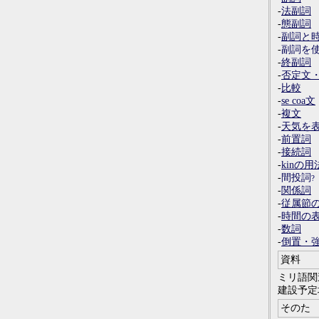
-
法副詞
-
態副詞
-
副詞と
-
副詞を
-
終副詞
-
否定文
-
比較
-
se coa文
-
複文
-
天気を
-
前置詞
-
接続詞
-
kinの用
-
間投詞
-
関係詞
-
従属節
-
時間の
-
数詞
-
倒置・
資料
ミリ語関
建設予定
そのた