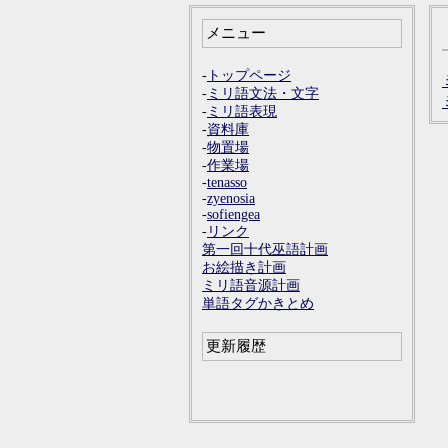
メニュー
-
トップページ
-
ミリ語文法・文字
-
ミリ語表現
-
資料庫
-
物置場
-
作業場
-
tenasso
-
zyenosia
-
sofiengea
-
リンク
第一回十代巫語計画
お絵描き計画
ミリ語音源計画
単語タグかきとめ
更新履歴