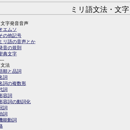
ミリ語文法・文字
↓文字発音音声
オエムソ
その他記号
ミリ語の音声とか
発音の規則
聖典文字
---
↓文法
語順と品詞
名詞
名詞の複数形
代詞
形容詞
形容詞の動詞化
冠詞
動詞
機能動詞
格