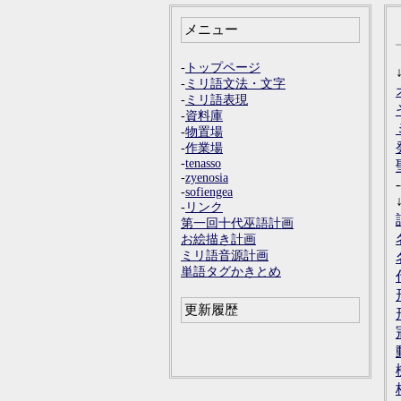
メニュー
-
トップページ
-
ミリ語文法・文字
-
ミリ語表現
-
資料庫
-
物置場
-
作業場
-
tenasso
-
zyenosia
-
-
sofiengea
-
リンク
第一回十代巫語計画
お絵描き計画
ミリ語音源計画
単語タグかきとめ
更新履歴