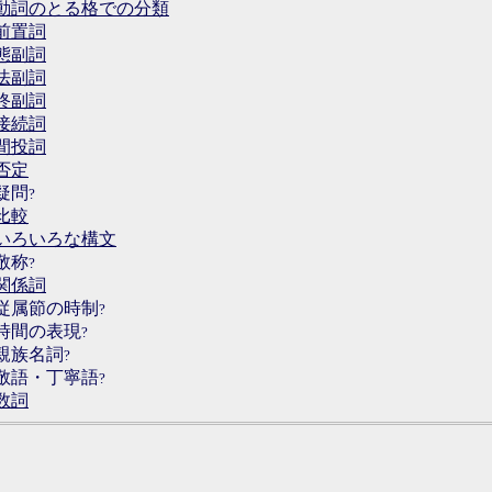
動詞のとる格での分類
前置詞
態副詞
法副詞
終副詞
接続詞
間投詞
否定
疑問
比較
いろいろな構文
敬称
関係詞
従属節の時制
時間の表現
親族名詞
敬語・丁寧語
数詞