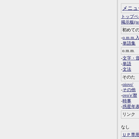
メニュ
トップペ
掲示板(tea
初めて
-
o.m.m.
-
単語集
o.m.m.
-
文字・
-
単語
-
文法
そのた
-
oiovo'
-
その他
-
ovo'e'暦
-
時事
-
惑星年
リンク
なし
ＵＰ専