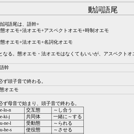
動詞語尾
動詞語尾は、語幹+
?態オエモ+法オエモ+アスペクトオエモ+時制オエモ
?態オエモ+法オエモ+名詞化オエモ
となる。態オエモ・法オエモはなくてもいいが、アスペクトオ
語幹
必ず頭子音で終わる。
態オエモ
必ず母音で始まり、頭子音で終わる。
e-lo-n
交互態
～し合う
e-ki-j
共同体
一緒に～する
u-ne-l
受動態
～られる
u-he-s
使役態
～させる