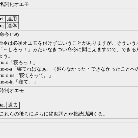
名詞化オエモ
el
連用
oj
連体
命令止め
命令は必須オエモを付けずにいうことがありますが、そういう
「～しろっ！」みたいなきつい命令に聞こえますので、できる
ょう。
mo-o「寝ろっ！」
mo-o-a「寝てればなぁ。（起らなかった・できなかったことへ
mo-o-us「寝てろって。」
mo-o-in「寝て。」
時制オエモ
tai
過去
これらの後ろにさらに終助詞とか接続助詞くる。