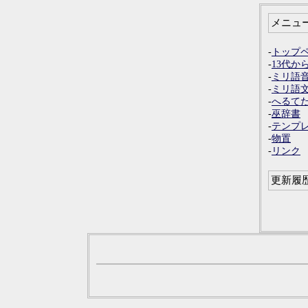
メニュ
-
トップ
-
13代か
-
ミリ語
-
ミリ語
-
へるて
-
巫辞書
-
テンプ
-
物置
-
リンク
更新履