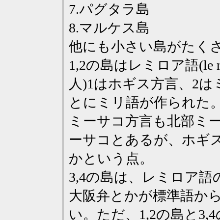
7.パグタラ島
8.マルケス島
他にも小さい島がたく
1,2の島はレミロア語(le 
人)1はホギス方言、2
とにミリ語が作られた
ミーサコ方言も北部ミ
ーサコとあるが、ホギスと
かという点。
3,4の島は、レミロア
大阪弁とかが標準語か
い。ただ、1,2の島と3