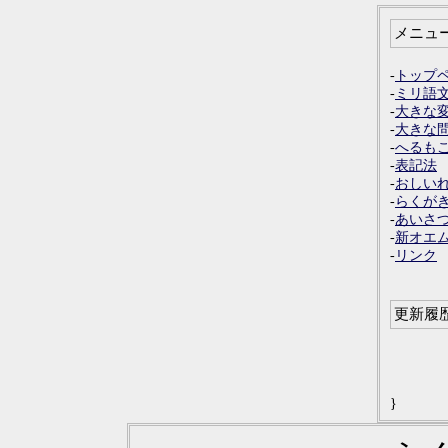
メニュ
-
トップ
-
ミリ語
-
大きな
-
大きな
-
へるも
-
表記法
-
おしい
-
らくが
-
あいさ
-
新オエ
-
リンク
更新履
}