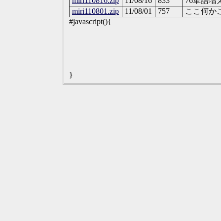
miri110816.zip
11/08/16
833
76単語増
miri110801.zip
11/08/01
757
ここ何か
#javascript(){
}