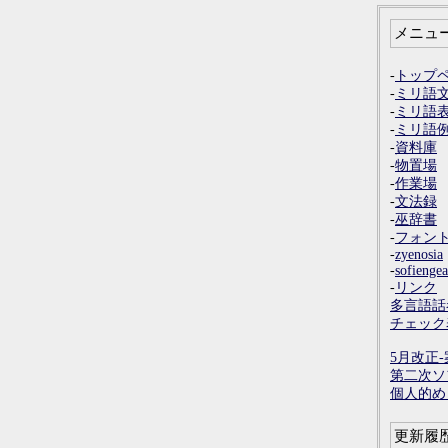
メニュ
-
トップ
-
ミリ語
-
ミリ語
-
ミリ語
-
資料庫
-
物置場
-
作業場
-
文法録
-
巫辞書
-
フォン
-
zyenosia
-
sofiengea
-
リンク
多言語話
チェック
5月改正-
第二次ソ
個人的め
更新履