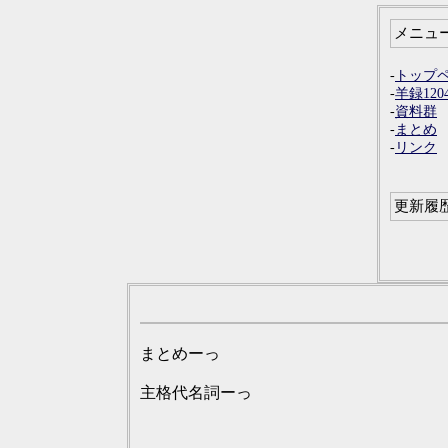
メニュ
-
トップ
-
羊録120
-
資料群
-
まとめ
-
リンク
更新履
まとめーっ
主格代名詞ーっ