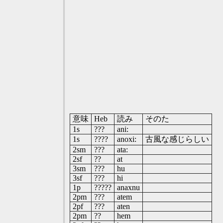
意味
Heb
読み
そのた
1s
???
ani:
1s
????
anoxi:
古風な感じらしい
2sm
???
ata:
2sf
??
at
3sm
???
hu
3sf
???
hi
1p
?????
anaxnu
2pm
???
atem
2pf
???
aten
2pm
??
hem