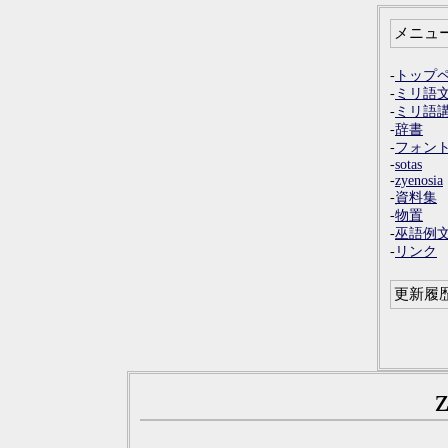
メニュ
-
トップ
-
ミリ語
-
ミリ語
-
辞書
-
フォン
-
sotas
-
zyenosia
-
資料集
-
物置
-
巫語例
-
リンク
更新履