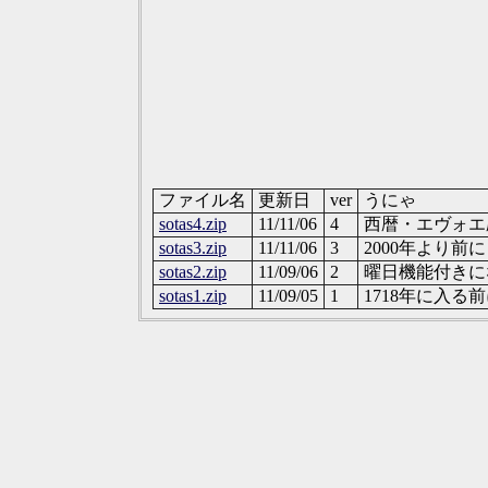
ファイル名
更新日
ver
うにゃ
sotas4.zip
11/11/06
4
西暦・エヴォエ
sotas3.zip
11/11/06
3
2000年より前
sotas2.zip
11/09/06
2
曜日機能付きに
sotas1.zip
11/09/05
1
1718年に入る前