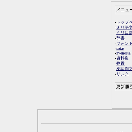
メニュ
-
トップ
-
ミリ語
-
ミリ語
-
辞書
-
フォン
-
sotas
-
zyenosia
-
資料集
-
物置
-
巫語例
-
リンク
更新履